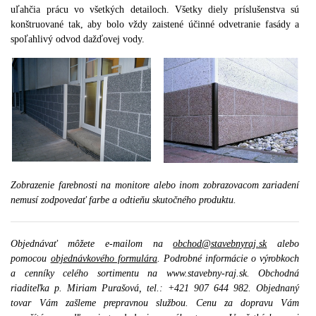
uľahčia prácu vo všetkých detailoch.
Všetky diely príslušenstva sú
konštruované tak, aby bolo vždy zaistené účinné odvetranie fasády a
spoľahlivý odvod dažďovej vody.
Zobrazenie farebnosti na monitore alebo inom zobrazovacom zariadení
nemusí zodpovedať farbe a odtieňu skutočného produktu.
Objednávať môžete e-mailom na
obchod@stavebnyraj.sk
alebo
pomocou
objednávkového formulára
. Podrobné informácie o výrobkoch
a cenníky celého sortimentu na www.stavebny-raj.sk. Obchodná
riaditeľka p. Miriam Purašová, tel.: +421 907 644 982. Objednaný
tovar Vám zašleme prepravnou službou. Cenu za dopravu Vám