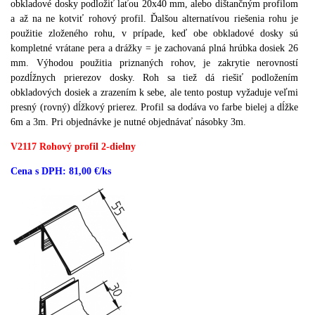
obkladové dosky podložiť laťou 20x40 mm, alebo dištančným profilom
a až na ne kotviť rohový profil. Ďalšou alternatívou riešenia rohu je
použitie zloženého rohu, v prípade, keď obe obkladové dosky sú
kompletné vrátane pera a drážky = je zachovaná plná hrúbka dosiek 26
mm. Výhodou použitia priznaných rohov, je zakrytie nerovností
pozdĺžnych prierezov dosky. Roh sa tiež dá riešiť podložením
obkladových dosiek a zrazením k sebe, ale tento postup vyžaduje veľmi
presný (rovný) dĺžkový prierez. Profil sa dodáva vo farbe bielej a dĺžke
6m a 3m. Pri objednávke je nutné objednávať násobky 3m.
V2117 Rohový profil 2-dielny
Cena s DPH: 81,00 €/ks