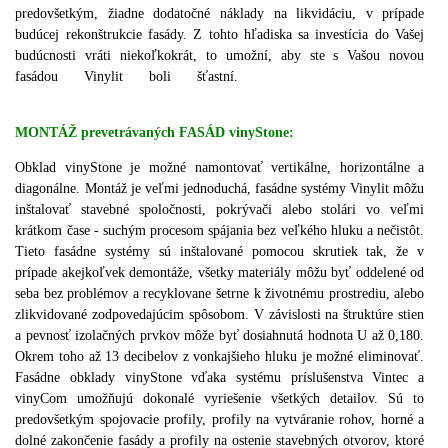
predovšetkým, žiadne dodatočné náklady na likvidáciu, v prípade
budúcej rekonštrukcie fasády.
Z tohto hľadiska sa investícia do Vašej
budúcnosti vráti niekoľkokrát, to umožní, aby ste s Vašou novou
fasádou Vinylit boli šťastní.
MONTÁŽ prevetrávaných FASÁD vinyStone:
Obklad vinyStone je možné namontovať vertikálne, horizontálne a
diagonálne.
Montáž je veľmi jednoduchá, fasádne systémy Vinylit môžu
inštalovať stavebné spoločnosti, pokrývači alebo stolári vo veľmi
krátkom čase - suchým procesom spájania bez veľkého hluku a nečistôt.
Tieto fasádne systémy sú inštalované pomocou skrutiek tak, že v
prípade akejkoľvek demontáže, všetky materiály môžu byť oddelené od
seba bez problémov a recyklovane šetrne k životnému prostrediu, alebo
zlikvidované zodpovedajúcim spôsobom.
V závislosti na štruktúre stien
a pevnosť izolačných prvkov môže byť dosiahnutá hodnota U až 0,180.
Okrem toho až 13 decibelov z vonkajšieho hluku je možné eliminovať.
Fasádne obklady vinyStone vďaka systému príslušenstva Vintec a
vinyCom umožňujú dokonalé vyriešenie všetkých detailov.
Sú to
predovšetkým spojovacie profily, profily na vytváranie rohov, horné a
dolné zakončenie fasády a profily na ostenie stavebných otvorov, ktoré