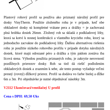
Plastový rohový profil sa používa ako priznaný nárožný profil pre
dosky VinyTherm. Použitie zloženého rohu je v prípade, keď obe
obkladové dosky sú kompletné vrátane pera a drážky = je zachovaná
plná hrúbka dosiek 26mm. Zložený roh sa skladá z podkladovej lišty,
ktorá sa kotví k nosnej konštrukcii a vlastného krycieho rohu, ktorý sa
jednoducho zacvakne do podkladovej lišty. Ďalšou alternatívou riešenia
rohu je použitie nízkeho rohového profilu v prípade dotyku nárožných
dosiek, ktoré majú odrezané péro a drážku a tým pádom zostáva iba
lícová stena. Výhodou použitia priznaných rohu, je zakrytie nerovností
pozdĺžnych prierezov dosky. Roh sa tiež dá riešiť podložením
obkladových dosiek a zrazením k sebe, ale tento postup vyžaduje veľmi
presný (rovný) dĺžkový prierez. Profil sa dodáva vo farbe bielej a dĺžke
6m a 3m. Pri objednávke je nutné objednávať násobky 3m.
V2112 Ukončovací/ventilačný U profil
Cena s DPH: 69,50 €/ks