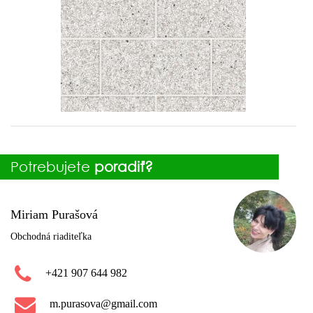
Potrebujete
poradiť?
Miriam Purašová
Obchodná riaditeľka
+421 907 644 982
m.purasova@gmail.com