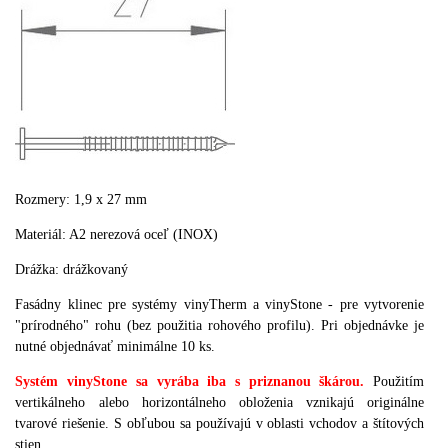
Rozmery
:
1
,9
x 27
mm
Materiál
:
A2
nerezová
oceľ
(
INOX
)
Drážka: drážkovaný
Fasádny klinec pre systémy vinyTherm a vinyStone - pre vytvorenie
"prírodného" rohu (bez použitia rohového profilu). Pri objednávke je
nutné objednávať minimálne 10 ks.
Systém vinyStone sa vyrába iba s priznanou škárou.
P
oužitím
vertikálneho alebo horizontálneho obloženia vznikajú originálne
tvarové riešenie.
S
obľubou sa používajú v oblasti vchodov a štítových
stien.