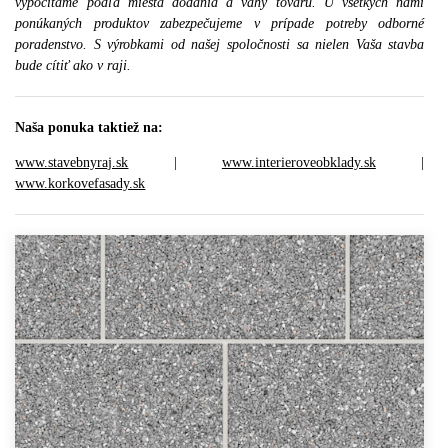
vypočítáme podľa miesta dodania a váhy tovaru. U všetkých nami
ponúkaných produktov zabezpečujeme v prípade potreby odborné
poradenstvo. S výrobkami od našej spoločnosti sa nielen Vaša stavba
bude cítiť ako v raji.
Naša ponuka taktiež na:
www.stavebnyraj.sk
|
www.interieroveobklady.sk
|
www.korkovefasady.sk