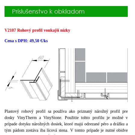
Príslušenstvo k obkladom
V2107 Rohový profil vonkajší nízky
Cena s DPH: 49,50 €/ks
Plastový rohový profil sa používa ako priznaný nárožný profil pre
dosky VinyTherm a VinyStone. Použitie tohto profilu je možné v
prípade dotyku nárožných dosiek, ktoré majú odrezané péro a drážku a
tým pádom zostáva iba lícová stena. V tomto prípade je nutné obidve