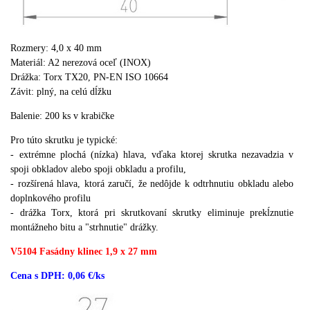
Rozmery: 4,0 x 40 mm
Materiál: A2 nerezová oceľ (INOX)
Drážka: Torx TX20, PN-EN ISO 10664
Závit: plný, na celú dĺžku
Balenie: 200 ks v krabičke
Pro túto skrutku je typické:
- extrémne plochá (nízka) hlava, vďaka ktorej skrutka nezavadzia v
spoji obkladov alebo spoji obkladu a profilu,
- rozšírená hlava, ktorá zaručí, že nedôjde k odtrhnutiu obkladu alebo
doplnkového profilu
- drážka Torx, ktorá pri skrutkovaní skrutky eliminuje prekĺznutie
montážneho bitu a "strhnutie" drážky.
V5104 Fasádny klinec
1,9 x 27 mm
Cena s DPH: 0,06 €/ks