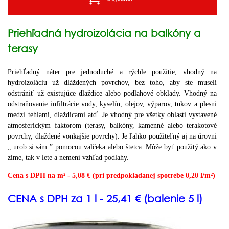
Priehľadná hydroizolácia na balkóny a
terasy
Priehľadný náter pre jednoduché a rýchle použitie, vhodný na
hydroizoláciu už dláždených povrchov, bez toho, aby ste museli
odstrániť už existujúce dlaždice alebo podlahové obklady. Vhodný na
odstraňovanie infiltrácie vody, kyselín, olejov, výparov, tukov a plesni
medzi tehlami, dlaždicami atď. Je vhodný pre všetky oblasti vystavené
atmosferickým faktorom (terasy, balkóny, kamenné alebo terakotové
povrchy, dlaždené vonkajšie povrchy). Je ľahko použiteľný aj na úrovni
„ urob si sám ” pomocou valčeka alebo štetca. Môže byť použitý ako v
zime, tak v lete a nemení vzhľad podlahy.
Cena s DPH na m² - 5,08 € (pri predpokladanej spotrebe 0,20 l/m²)
CENA s DPH za 1 l - 25,41 € (balenie 5 l)