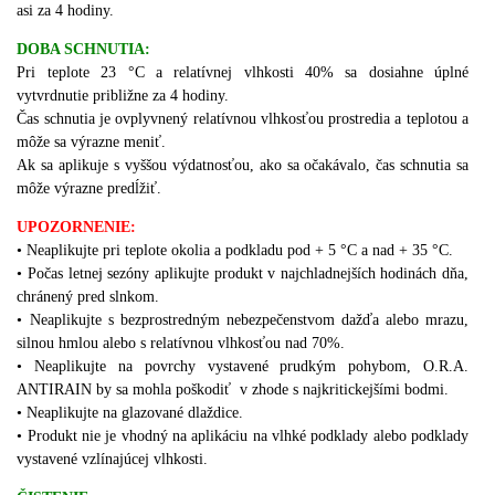
asi za 4 hodiny.
DOBA SCHNUTIA:
Pri teplote 23 °C a relatívnej vlhkosti 40% sa dosiahne úplné
vytvrdnutie približne za 4 hodiny.
Čas schnutia je ovplyvnený relatívnou vlhkosťou prostredia a teplotou a
môže sa výrazne meniť.
Ak sa aplikuje s vyššou výdatnosťou, ako sa očakávalo, čas schnutia sa
môže výrazne predĺžiť.
UPOZORNENIE:
• Neaplikujte pri teplote okolia a podkladu pod + 5 °C a nad + 35 °C.
• Počas letnej sezóny aplikujte produkt v najchladnejších hodinách dňa,
chránený pred slnkom.
• Neaplikujte s bezprostredným nebezpečenstvom dažďa alebo mrazu,
silnou hmlou alebo s relatívnou vlhkosťou nad 70%.
• Neaplikujte na povrchy vystavené prudkým pohybom, O.R.A.
ANTIRAIN by sa mohla poškodiť v zhode s najkritickejšími bodmi.
• Neaplikujte na glazované dlaždice.
•
Produkt nie je vhodný na aplikáciu na vlhké podklady alebo podklady
vystavené vzlínajúcej vlhkosti.