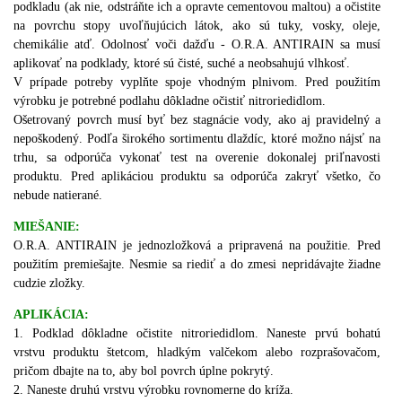
podkladu (ak nie, odstráňte ich a opravte cementovou maltou) a očistite
na povrchu stopy uvoľňujúcich látok, ako sú tuky, vosky, oleje,
chemikálie atď. Odolnosť voči dažďu - O.R.A. ANTIRAIN sa musí
aplikovať na podklady, ktoré sú čisté, suché a neobsahujú vlhkosť.
V prípade potreby vyplňte spoje vhodným plnivom.
Pred použitím
výrobku je potrebné podlahu dôkladne očistiť nitroriedidlom.
Ošetrovaný povrch musí byť bez stagnácie vody, ako aj pravidelný a
nepoškodený.
Podľa širokého sortimentu dlaždíc, ktoré možno nájsť na
trhu, sa odporúča vykonať test na overenie dokonalej priľnavosti
produktu.
Pred aplikáciou produktu sa odporúča zakryť všetko, čo
nebude natierané.
MIEŠANIE:
O.R.A. ANTIRAIN je jednozložková a pripravená na použitie. Pred
použitím premiešajte. Nesmie sa riediť a do zmesi nepridávajte žiadne
cudzie zložky.
APLIKÁCIA:
1.
Podklad dôkladne očistite nitroriedidlom. Naneste prvú bohatú
vrstvu produktu štetcom, hladkým valčekom alebo rozprašovačom,
pričom dbajte na to, aby bol povrch úplne pokrytý.
2. Naneste druhú vrstvu výrobku rovnomerne do kríža.