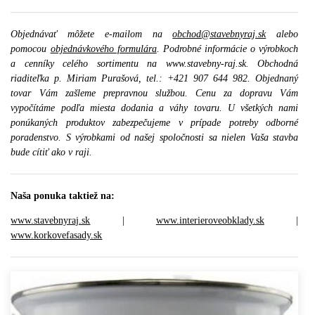
Objednávať môžete e-mailom na
obchod@stavebnyraj.sk
alebo
pomocou
objednávkového formulára
. Podrobné informácie o výrobkoch
a cenníky celého sortimentu na www.stavebny-raj.sk. Obchodná
riaditeľka p. Miriam Purašová, tel.: +421 907 644 982. Objednaný
tovar Vám zašleme prepravnou službou. Cenu za dopravu Vám
vypočítáme podľa miesta dodania a váhy tovaru. U všetkých nami
ponúkaných produktov zabezpečujeme v prípade potreby odborné
poradenstvo. S výrobkami od našej spoločnosti sa nielen Vaša stavba
bude cítiť ako v raji.
Naša ponuka taktiež na:
www.stavebnyraj.sk
|
www.interieroveobklady.sk
|
www.korkovefasady.sk