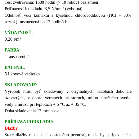
Test zvetrávania: 1680 hodín (> 10 rokov) bez zmien
Priľnavosť k obkladu: 3,5 N/mm² (výborná).
Odolnosť voči kontaktu s kyselinou chlorovodíkovou (HCl – 30%
roztok): nezmenená po 12 hodinách.
VÝDATNOSŤ:
0,20 l/m²
FARBA:
Transparentná.
BALENIE:
5 l kovové vedierko
SKLADOVANIE:
Výrobok musí byť skladovaný v originálnych nádobách dokonale
uzavretých, v dobre vetraných priestoroch, mimo slnečného svetla,
vody a mrazu pri teplotách + 5 °C až + 35 °C.
Doba skladovania 12 mesiacov.
PRÍPRAVA PODKLADU:
Dlažby
Staré dlažby musia mať dostatočnú pevnosť, musia byť pripevnené k