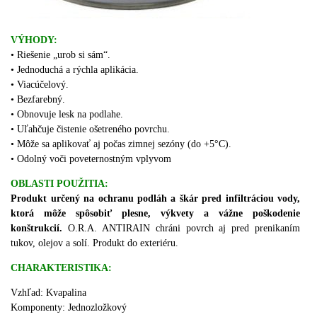
VÝHODY:
•
Riešenie „urob si sám“.
•
Jednoduchá a rýchla aplikácia.
•
Viacúčelový.
• Bezfarebný.
• Obnovuje lesk na podlahe.
•
Uľahčuje čistenie ošetreného povrchu.
•
Môže sa aplikovať aj počas zimnej sezóny (do
+5°C).
•
Odolný voči poveternostným vplyvom
OBLASTI POUŽITIA:
Produkt určený na ochranu podláh a škár pred infiltráciou vody,
ktorá môže spôsobiť plesne, výkvety a vážne poškodenie
konštrukcií.
O.R.A.
ANTIRAIN
chráni povrch aj pred prenikaním
tukov, olejov a solí.
Produkt do exteriéru.
CHARAKTERISTIKA:
Vzhľad: Kvapalina
Komponenty:
Jednozložkový