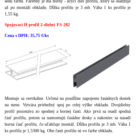
šedú farbu.
Farebný je iba horný - krycí diel profilu, ktorý sa osadzuje
až po montáži obkladu.
Dĺžka profilu je 3 mb.
Váha 1 ks profilu je
1,55 kg.
Spojovací H profil 2-dielný FS-282
Cena s DPH: 35,75 €/ks
Montuje sa vertikálne.
Určená na pozdĺžne napojenie fasádnych dosiek
na stene.
Vytvára priebežný spoj po celej výške obkladu.
Dvojdielny
profil pozostáva zo spodnej a hornej časti.
Ako prvá sa osadí spodná
časť profilu, potom sa namontujú fasádne dosky a nakoniec sa nasadí
horná časť profilu, čo uľahčuje montáž.
Dĺžka profilu je 3 mb.
Váha 1
ks profilu je 1,5300 kg.
Obe časti profilu sú vo farbe obkladu.