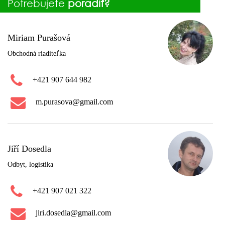
Potrebujete
poradiť?
Miriam Purašová
Obchodná riaditeľka
+421 907 644 982
m.purasova@gmail.com
Jiří Dosedla
Odbyt, logistika
+421 907 021 322
jiri.dosedla@gmail.com