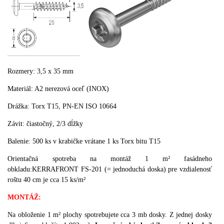
Rozmery:
3,5 x
35
mm
Materiál
:
A2
nerezová oceľ
(
INOX
)
Drážka
:
Torx
T15
,
PN-
EN
ISO
10664
Závit
:
čiastočný
,
2/3
dĺžky
Balenie:
500
ks v krabičke
vrátane
1
ks
Torx
bitu
T15
Orientačná spotreba na montáž 1 m² fasádneho
obkladu:KERRAFRONT FS-201 (= jednoduchá doska) pre vzdialenosť
roštu 40 cm je cca 15 ks/m²
MONTÁŽ
:
Na obloženie 1 m² plochy spotrebujete cca 3 mb dosky. Z jednej dosky