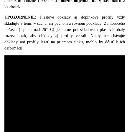
dlhej 6 m obložíte 1,992 m².
Je možné objednať iba v násobkoch 2
ks dosiek.
UPOZORNENIE:
Plastové obklady aj doplnkové profily vždy
skladujte v tieni, v suchu, na pevnom a rovnom podklade.
Za horúceho
počasia (teplota nad 26° C) je nutné pri skladovaní plastové obaly
rozrezať tak, aby obklady aj profily vetrali. Nikdy nenechávajte
obklady ani profily ležať na priamom slnku, mohlo by dôjsť k ich
deformácii!