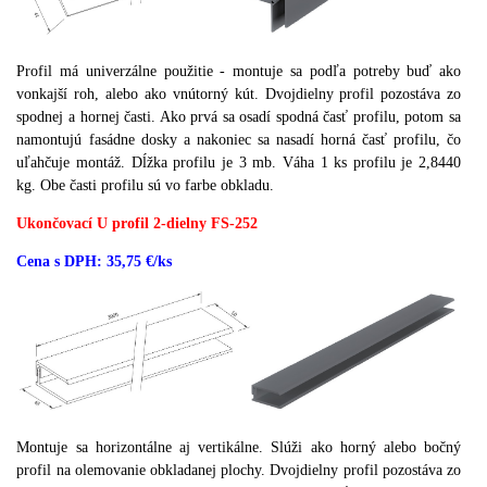
Profil má univerzálne použitie - montuje sa podľa potreby buď ako
vonkajší roh, alebo ako vnútorný kút.
Dvojdielny profil pozostáva zo
spodnej a hornej časti.
Ako prvá sa osadí spodná časť profilu, potom sa
namontujú fasádne dosky a nakoniec sa nasadí horná časť profilu, čo
uľahčuje montáž.
Dĺžka profilu je 3 mb.
Váha 1 ks profilu je 2,8440
kg.
Obe časti profilu sú vo farbe obkladu.
Ukončovací U profil 2-dielny FS-252
Cena s DPH: 35,75 €/ks
Montuje sa horizontálne aj vertikálne.
Slúži ako horný alebo bočný
profil na olemovanie obkladanej plochy.
Dvojdielny profil pozostáva zo