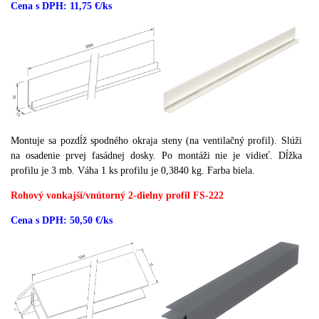
Cena s DPH: 11,75 €/ks
Montuje sa pozdĺž spodného okraja steny (na ventilačný profil).
Slúži
na osadenie prvej fasádnej dosky.
Po montáži nie je vidieť.
Dĺžka
profilu je 3 mb.
Váha 1 ks profilu je 0,3840 kg.
Farba biela.
Rohový vonkajší/vnútorný 2-dielny profil FS-222
Cena s DPH: 50,50 €/ks