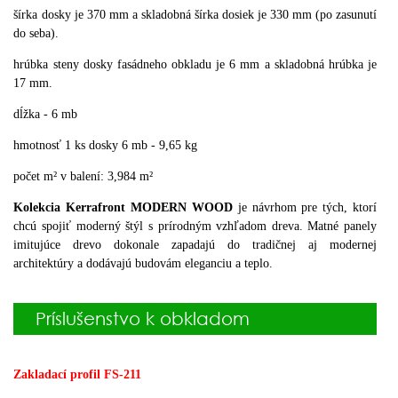
šírka dosky je 370 mm a skladobná šírka dosiek je 330 mm (po zasunutí
do seba).
hrúbka steny dosky fasádneho obkladu je 6 mm a skladobná hrúbka je
17 mm.
dĺžka - 6 mb
hmotnosť 1 ks dosky 6 mb - 9,65 kg
počet m² v balení: 3,984 m²
Kolekcia Kerrafront MODERN WOOD
je návrhom pre tých, ktorí
chcú spojiť moderný štýl s prírodným vzhľadom dreva. Matné panely
imitujúce drevo dokonale zapadajú do tradičnej aj modernej
architektúry a dodávajú budovám eleganciu a teplo.
Príslušenstvo k obkladom
Zakladací profil FS-211