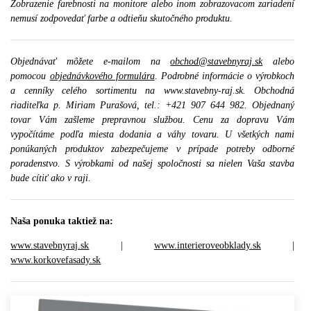
Zobrazenie farebnosti na monitore alebo inom zobrazovacom zariadení
nemusí zodpovedať farbe a odtieňu skutočného produktu.
Objednávať môžete e-mailom na
obchod@stavebnyraj.sk
alebo
pomocou
objednávkového formulára
. Podrobné informácie o výrobkoch
a cenníky celého sortimentu na www.stavebny-raj.sk. Obchodná
riaditeľka p. Miriam Purašová, tel.: +421 907 644 982. Objednaný
tovar Vám zašleme prepravnou službou. Cenu za dopravu Vám
vypočítáme podľa miesta dodania a váhy tovaru. U všetkých nami
ponúkaných produktov zabezpečujeme v prípade potreby odborné
poradenstvo. S výrobkami od našej spoločnosti sa nielen Vaša stavba
bude cítiť ako v raji.
Naša ponuka taktiež na:
www.stavebnyraj.sk
|
www.interieroveobklady.sk
|
www.korkovefasady.sk