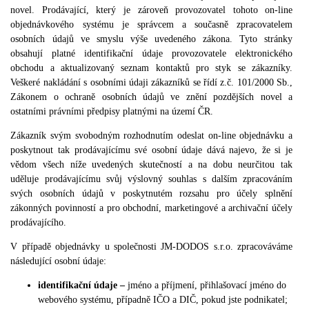
novel. Prodávající, který je zároveň provozovatel tohoto on-line
objednávkového systému je správcem a současně zpracovatelem
osobních údajů ve smyslu výše uvedeného zákona. Tyto stránky
obsahují platné identifikační údaje provozovatele elektronického
obchodu a aktualizovaný seznam kontaktů pro styk se zákazníky.
Veškeré nakládání s osobními údaji zákazníků se řídí z.č. 101/2000 Sb.,
Zákonem o ochraně osobních údajů ve znění pozdějších novel a
ostatními právními předpisy platnými na území ČR.
Zákazník svým svobodným rozhodnutím odeslat on-line objednávku a
poskytnout tak prodávajícímu své osobní údaje dává najevo, že si je
vědom všech níže uvedených skutečností a na dobu neurčitou tak
uděluje prodávajícímu svůj výslovný souhlas s dalším zpracováním
svých osobních údajů v poskytnutém rozsahu pro účely splnění
zákonných povinností a pro obchodní, marketingové a archivační účely
prodávajícího.
V případě objednávky u společnosti JM-DODOS s.r.o. zpracováváme
následující osobní údaje:
identifikační údaje –
jméno a příjmení, přihlašovací jméno do
webového systému, případně IČO a DIČ, pokud jste podnikatel;