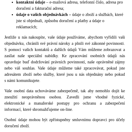
kontaktní údaje
– e-mailová adresa, telefonní číslo, adresa pro
doručení a fakturační adresa;
údaje o vašich objednávkách –
údaje o zboží a službách, které
jste si objednali, způsobu doručení a platby a údaje o
reklamacích;
Jestliže u nás nakoupíte, vaše údaje používáme, abychom vyřídili vaši
objednávku, chránili své právní nároky a plnili své zákonné povinnosti.
S pomocí vašich kontaktů a dalších údajů Vám můžeme zobrazovat a
zasílat naše speciální nabídky. Ke zpracování osobních údajů nás
opravňuje buď dodržování právních povinností, naše oprávněné zájmy
nebo váš souhlas. Vaše údaje můžeme také zpracovávat, pokud jste
adresátem zboží nebo služby, které jsou u nás objednány nebo pokud
s námi komunikujete.
Vaše osobní data uchováváme zabezpečeně, tak aby nemohlo dojít ke
zneužití neoprávněnou osobou. Zavedli jsme vhodné fyzické,
elektronické a manažerské postupy pro ochranu a zabezpečení
informací, které shromažďujeme on-line.
Osobní údaje mohou být zpřístupněny smluvnímu dopravci pro účely
doručení zboží.